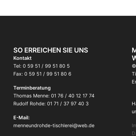
SO ERREICHEN SIE UNS
M
Kontakt
Tel: 0 59 51 / 99 51 80 5
©
Fax: 0 59 51 / 99 51 80 6
T
E
Terminberatung
Thomas Menne: 01 76 / 40 12 17 74
Rudolf Rohde: 01 71 / 37 97 40 3
H
u
E-Mail:
menneundrohde-tischlerei@web.de
I
D