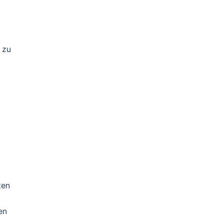
 zu
ten
en