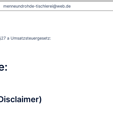
menneundrohde-tischlerei@web.de
§27 a Umsatzsteuergesetz:
e:
Disclaimer)